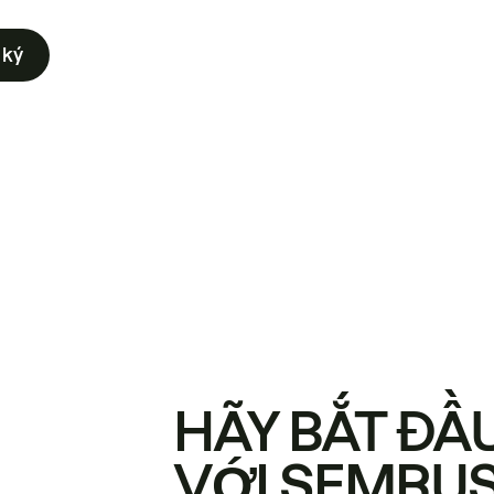
 ký
HÃY BẮT ĐẦ
VỚI SEMRU