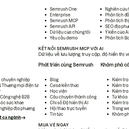
Semrush One
Nghiên cứu 
Enterprise
Phân tích đố
Semrush MCP
Phân tích th
Semrush API
SEO địa phư
Dữ liệu của chúng tôi
Ý kiến của A
Yêu cầu demo
Phân tích B
KẾT NỐI SEMRUSH MCP VỚI AI
Dữ liệu về lưu lượng truy cập, độ hiển thị 
h
Phát triển cùng Semrush
Khám phá cá
ụ chuyên nghiệp
Blog
Kiểm tra 
& Thương mại điện tử
Cơ sở kiến thức
Kiểm tra
y
Học viện
Kiểm tra
 Công nghệ B2B
Câu chuyên thành công
Từ khóa
óc sức khỏe
Chỉ số Độ hiển thị AI
Kiểm tra
nghiệp địa phương
Hội thảo trực tuyến
Trang we
Tin tức
Khám ph
t cả ngành
MUA VÉ NGAY