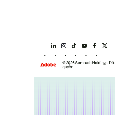
© 2026 Semrush Holdings.
Đã 
quyền.