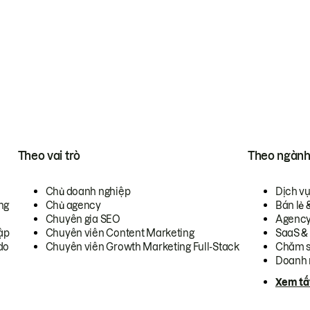
Theo vai trò
Theo ngàn
Chủ doanh nghiệp
Dịch v
ng
Chủ agency
Bán lẻ 
Chuyên gia SEO
Agenc
ập
Chuyên viên Content Marketing
SaaS &
do
Chuyên viên Growth Marketing Full-Stack
Chăm s
Doanh 
Xem tấ