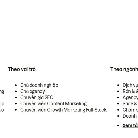
Theo vai trò
Theo ngàn
Chủ doanh nghiệp
Dịch v
ng
Chủ agency
Bán lẻ 
Chuyên gia SEO
Agenc
ập
Chuyên viên Content Marketing
SaaS &
do
Chuyên viên Growth Marketing Full-Stack
Chăm s
Doanh 
Xem tấ