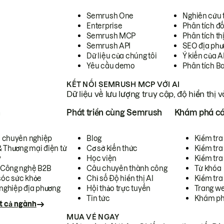
Semrush One
Nghiên cứu 
Enterprise
Phân tích đố
Semrush MCP
Phân tích th
Semrush API
SEO địa phư
Dữ liệu của chúng tôi
Ý kiến của A
Yêu cầu demo
Phân tích B
KẾT NỐI SEMRUSH MCP VỚI AI
Dữ liệu về lưu lượng truy cập, độ hiển thị 
h
Phát triển cùng Semrush
Khám phá cá
ụ chuyên nghiệp
Blog
Kiểm tra 
& Thương mại điện tử
Cơ sở kiến thức
Kiểm tra
y
Học viện
Kiểm tra
 Công nghệ B2B
Câu chuyên thành công
Từ khóa
óc sức khỏe
Chỉ số Độ hiển thị AI
Kiểm tra
nghiệp địa phương
Hội thảo trực tuyến
Trang we
Tin tức
Khám ph
t cả ngành
MUA VÉ NGAY