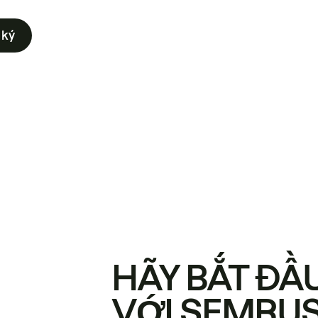
 ký
HÃY BẮT ĐẦ
VỚI SEMRU