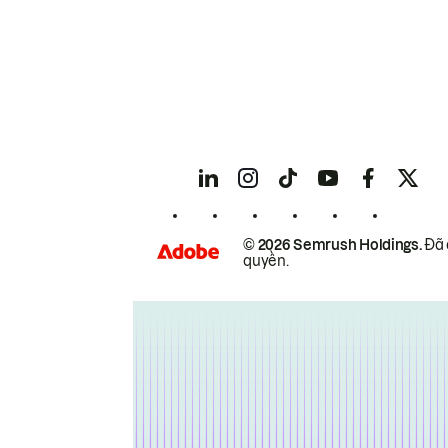
© 2026 Semrush Holdings.
Đã 
quyền.