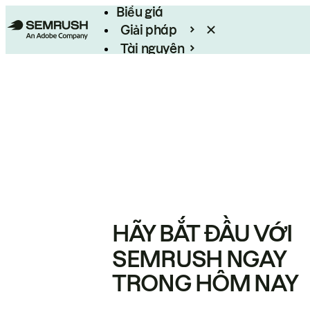
Biểu giá
Giải pháp
Tài nguyên
Enterprise
HÃY BẮT ĐẦU VỚI
SEMRUSH NGAY
TRONG HÔM NAY