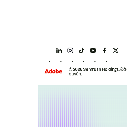
© 2026 Semrush Holdings.
Đã 
quyền.