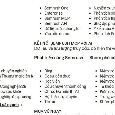
Semrush One
Nghiên cứu 
Enterprise
Phân tích đố
Semrush MCP
Phân tích th
Semrush API
SEO địa phư
Dữ liệu của chúng tôi
Ý kiến của A
Yêu cầu demo
Phân tích B
KẾT NỐI SEMRUSH MCP VỚI AI
Dữ liệu về lưu lượng truy cập, độ hiển thị 
h
Phát triển cùng Semrush
Khám phá cá
ụ chuyên nghiệp
Blog
Kiểm tra 
& Thương mại điện tử
Cơ sở kiến thức
Kiểm tra
y
Học viện
Kiểm tra
 Công nghệ B2B
Câu chuyên thành công
Từ khóa
óc sức khỏe
Chỉ số Độ hiển thị AI
Kiểm tra
nghiệp địa phương
Hội thảo trực tuyến
Trang we
Tin tức
Khám ph
t cả ngành
MUA VÉ NGAY