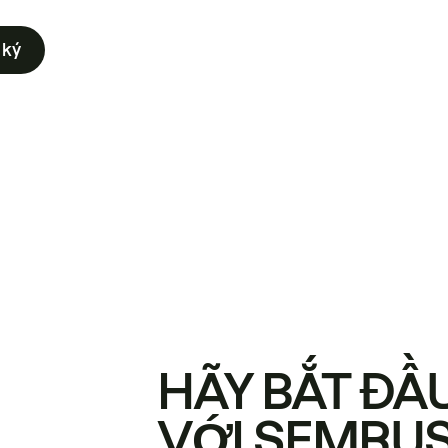
 ký
HÃY BẮT ĐẦ
VỚI SEMRU