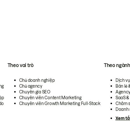
Theo vai trò
Theo ngàn
Chủ doanh nghiệp
Dịch v
ng
Chủ agency
Bán lẻ 
Chuyên gia SEO
Agenc
ập
Chuyên viên Content Marketing
SaaS &
do
Chuyên viên Growth Marketing Full-Stack
Chăm s
Doanh 
Xem tấ