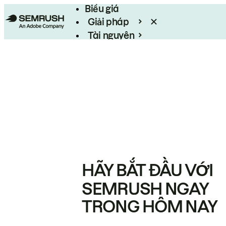
Biểu giá
Giải pháp
Tài nguyên
Enterprise
HÃY BẮT ĐẦU VỚI
SEMRUSH NGAY
TRONG HÔM NAY