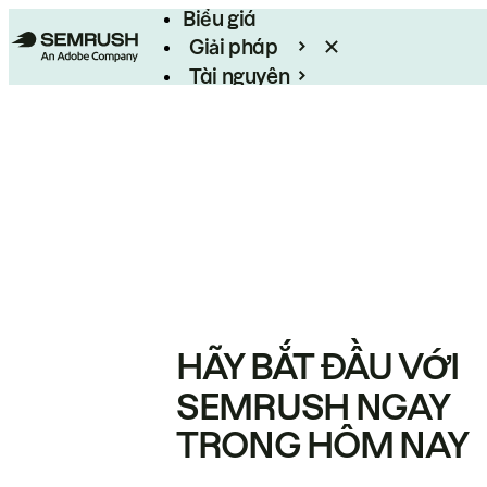
Biểu giá
Giải pháp
Tài nguyên
Enterprise
HÃY BẮT ĐẦU VỚI
SEMRUSH NGAY
TRONG HÔM NAY