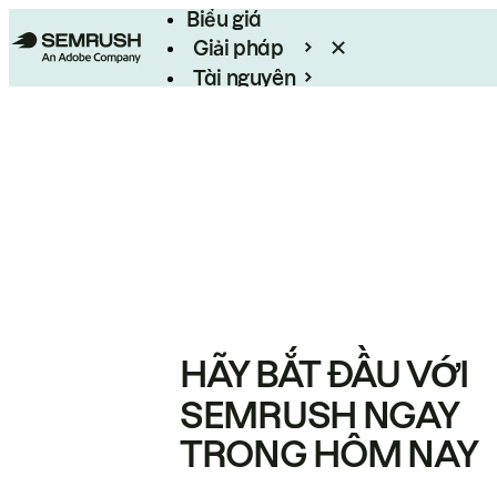
Biểu giá
Giải pháp
Tài nguyên
Enterprise
HÃY BẮT ĐẦU VỚI
SEMRUSH NGAY
TRONG HÔM NAY