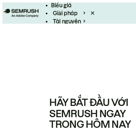
Biểu giá
Giải pháp
Tài nguyên
Enterprise
HÃY BẮT ĐẦU VỚI
SEMRUSH NGAY
TRONG HÔM NAY