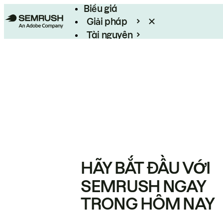
Biểu giá
Giải pháp
Tài nguyên
Enterprise
HÃY BẮT ĐẦU VỚI
SEMRUSH NGAY
TRONG HÔM NAY