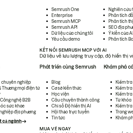
Semrush One
Nghiên cứu 
Enterprise
Phân tích đố
Semrush MCP
Phân tích th
Semrush API
SEO địa phư
Dữ liệu của chúng tôi
Ý kiến của A
Yêu cầu demo
Phân tích B
KẾT NỐI SEMRUSH MCP VỚI AI
Dữ liệu về lưu lượng truy cập, độ hiển thị 
h
Phát triển cùng Semrush
Khám phá cá
ụ chuyên nghiệp
Blog
Kiểm tra 
& Thương mại điện tử
Cơ sở kiến thức
Kiểm tra
y
Học viện
Kiểm tra
 Công nghệ B2B
Câu chuyên thành công
Từ khóa
óc sức khỏe
Chỉ số Độ hiển thị AI
Kiểm tra
nghiệp địa phương
Hội thảo trực tuyến
Trang we
Tin tức
Khám ph
t cả ngành
MUA VÉ NGAY