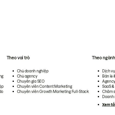
Theo vai trò
Theo ngàn
Chủ doanh nghiệp
Dịch v
ng
Chủ agency
Bán lẻ 
Chuyên gia SEO
Agenc
ập
Chuyên viên Content Marketing
SaaS &
do
Chuyên viên Growth Marketing Full-Stack
Chăm s
Doanh 
Xem tấ