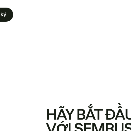
 ký
HÃY BẮT ĐẦ
VỚI SEMRU