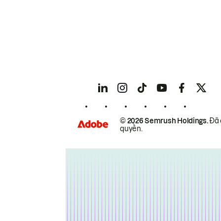
© 2026 Semrush Holdings.
Đã 
quyền.