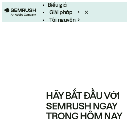
Biểu giá
Giải pháp
Tài nguyên
Enterprise
HÃY BẮT ĐẦU VỚI
SEMRUSH NGAY
TRONG HÔM NAY