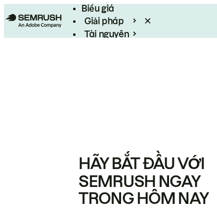
Biểu giá
Giải pháp
Tài nguyên
Enterprise
HÃY BẮT ĐẦU VỚI
SEMRUSH NGAY
TRONG HÔM NAY