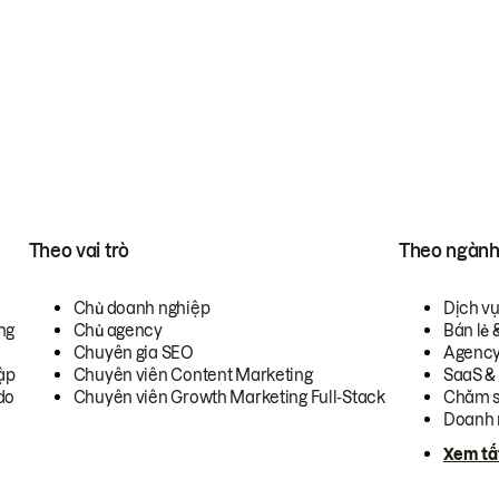
Theo vai trò
Theo ngàn
Chủ doanh nghiệp
Dịch v
ng
Chủ agency
Bán lẻ 
Chuyên gia SEO
Agenc
ập
Chuyên viên Content Marketing
SaaS &
do
Chuyên viên Growth Marketing Full-Stack
Chăm s
Doanh 
Xem tấ