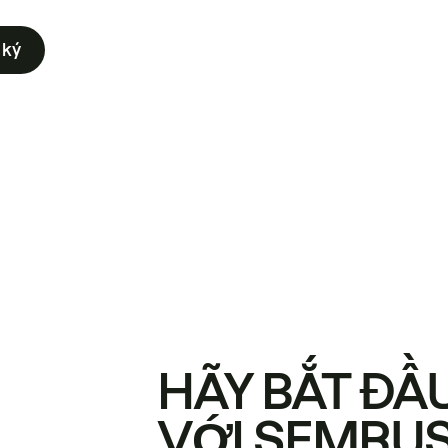
 ký
HÃY BẮT ĐẦ
VỚI SEMRU