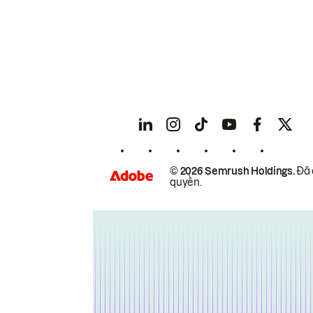
© 2026 Semrush Holdings.
Đã 
quyền.