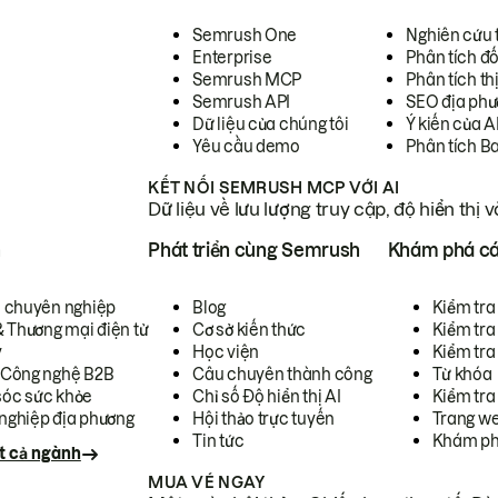
Semrush One
Nghiên cứu 
Enterprise
Phân tích đố
Semrush MCP
Phân tích th
Semrush API
SEO địa phư
Dữ liệu của chúng tôi
Ý kiến của A
Yêu cầu demo
Phân tích B
KẾT NỐI SEMRUSH MCP VỚI AI
Dữ liệu về lưu lượng truy cập, độ hiển thị 
h
Phát triển cùng Semrush
Khám phá cá
ụ chuyên nghiệp
Blog
Kiểm tra 
& Thương mại điện tử
Cơ sở kiến thức
Kiểm tra
y
Học viện
Kiểm tra
 Công nghệ B2B
Câu chuyên thành công
Từ khóa
óc sức khỏe
Chỉ số Độ hiển thị AI
Kiểm tra
nghiệp địa phương
Hội thảo trực tuyến
Trang we
Tin tức
Khám ph
t cả ngành
MUA VÉ NGAY