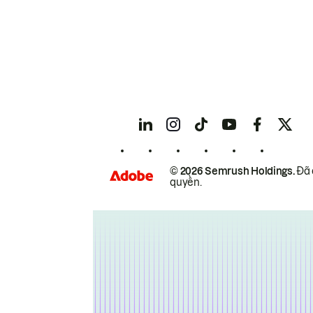
© 2026 Semrush Holdings.
Đã 
quyền.