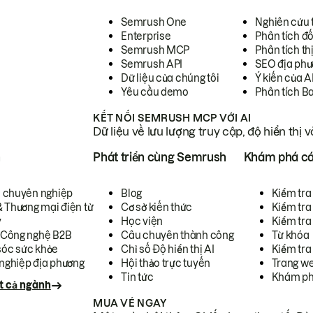
Semrush One
Nghiên cứu 
Enterprise
Phân tích đố
Semrush MCP
Phân tích th
Semrush API
SEO địa phư
Dữ liệu của chúng tôi
Ý kiến của A
Yêu cầu demo
Phân tích B
KẾT NỐI SEMRUSH MCP VỚI AI
Dữ liệu về lưu lượng truy cập, độ hiển thị 
h
Phát triển cùng Semrush
Khám phá cá
ụ chuyên nghiệp
Blog
Kiểm tra 
& Thương mại điện tử
Cơ sở kiến thức
Kiểm tra
y
Học viện
Kiểm tra
 Công nghệ B2B
Câu chuyên thành công
Từ khóa
óc sức khỏe
Chỉ số Độ hiển thị AI
Kiểm tra
nghiệp địa phương
Hội thảo trực tuyến
Trang we
Tin tức
Khám ph
t cả ngành
MUA VÉ NGAY