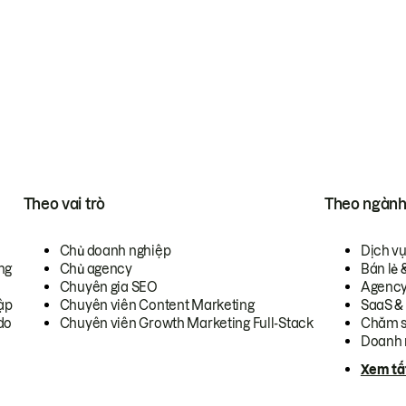
Theo vai trò
Theo ngàn
Chủ doanh nghiệp
Dịch v
ng
Chủ agency
Bán lẻ 
Chuyên gia SEO
Agenc
ập
Chuyên viên Content Marketing
SaaS &
do
Chuyên viên Growth Marketing Full-Stack
Chăm s
Doanh 
Xem tấ