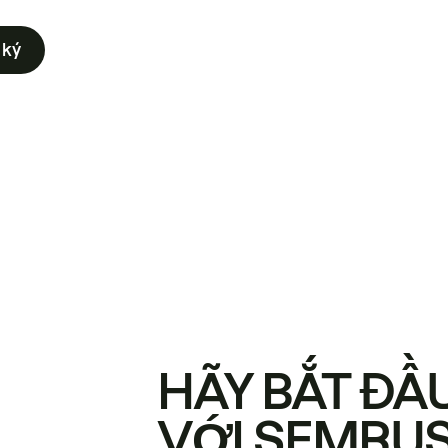
 ký
HÃY BẮT ĐẦ
VỚI SEMRU