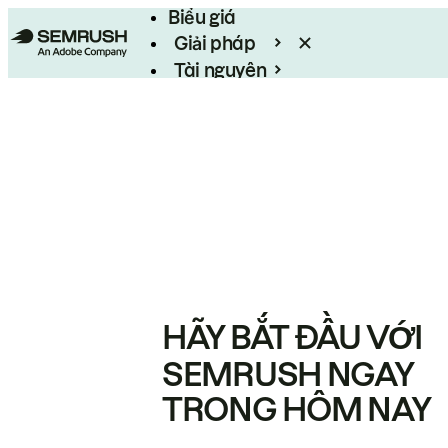
Biểu giá
Giải pháp
Tài nguyên
Enterprise
HÃY BẮT ĐẦU VỚI
SEMRUSH NGAY
TRONG HÔM NAY