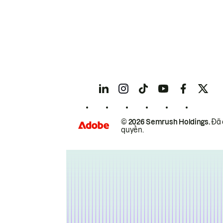
© 2026 Semrush Holdings.
Đã 
quyền.