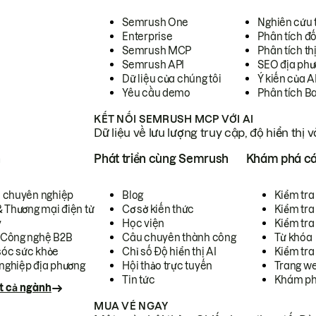
Semrush One
Nghiên cứu 
Enterprise
Phân tích đố
Semrush MCP
Phân tích th
Semrush API
SEO địa phư
Dữ liệu của chúng tôi
Ý kiến của A
Yêu cầu demo
Phân tích B
KẾT NỐI SEMRUSH MCP VỚI AI
Dữ liệu về lưu lượng truy cập, độ hiển thị 
h
Phát triển cùng Semrush
Khám phá cá
ụ chuyên nghiệp
Blog
Kiểm tra 
& Thương mại điện tử
Cơ sở kiến thức
Kiểm tra
y
Học viện
Kiểm tra
 Công nghệ B2B
Câu chuyên thành công
Từ khóa
óc sức khỏe
Chỉ số Độ hiển thị AI
Kiểm tra
nghiệp địa phương
Hội thảo trực tuyến
Trang we
Tin tức
Khám ph
t cả ngành
MUA VÉ NGAY