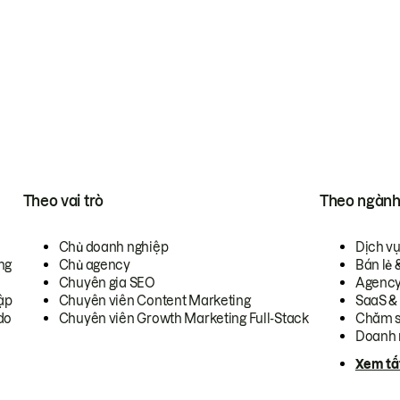
Theo vai trò
Theo ngàn
Chủ doanh nghiệp
Dịch v
ng
Chủ agency
Bán lẻ 
Chuyên gia SEO
Agenc
ập
Chuyên viên Content Marketing
SaaS &
do
Chuyên viên Growth Marketing Full-Stack
Chăm s
Doanh 
Xem tấ