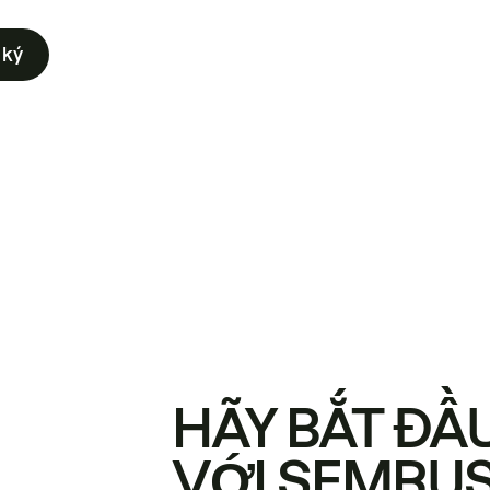
 ký
HÃY BẮT ĐẦ
VỚI SEMRU