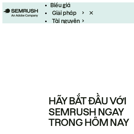
Biểu giá
Giải pháp
Tài nguyên
Enterprise
HÃY BẮT ĐẦU VỚI
SEMRUSH NGAY
TRONG HÔM NAY