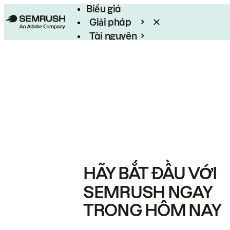
Biểu giá
Giải pháp
Tài nguyên
Enterprise
HÃY BẮT ĐẦU VỚI
SEMRUSH NGAY
TRONG HÔM NAY