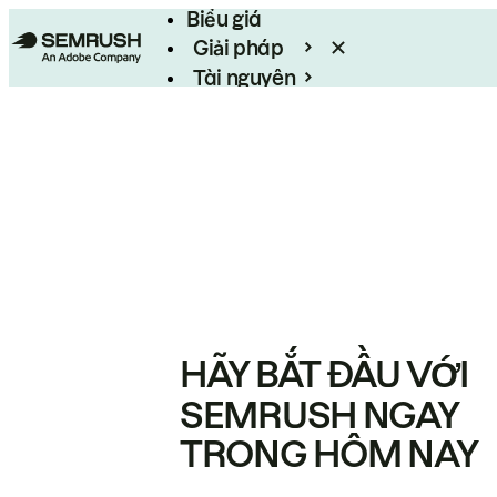
Biểu giá
Giải pháp
Tài nguyên
Enterprise
HÃY BẮT ĐẦU VỚI
SEMRUSH NGAY
TRONG HÔM NAY