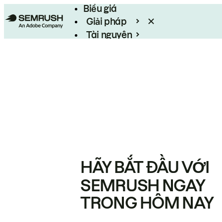
Biểu giá
Giải pháp
Tài nguyên
Enterprise
HÃY BẮT ĐẦU VỚI
SEMRUSH NGAY
TRONG HÔM NAY