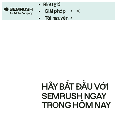
Biểu giá
Giải pháp
Tài nguyên
Enterprise
HÃY BẮT ĐẦU VỚI
SEMRUSH NGAY
TRONG HÔM NAY