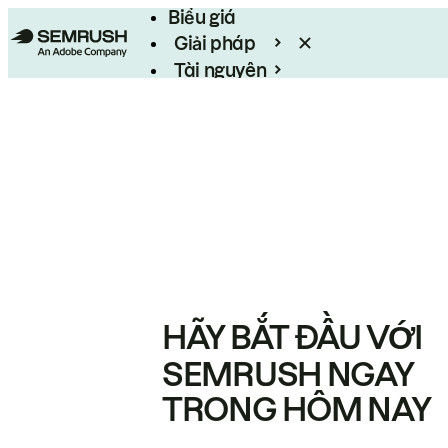
Biểu giá
Giải pháp
Tài nguyên
Enterprise
HÃY BẮT ĐẦU VỚI
SEMRUSH NGAY
TRONG HÔM NAY