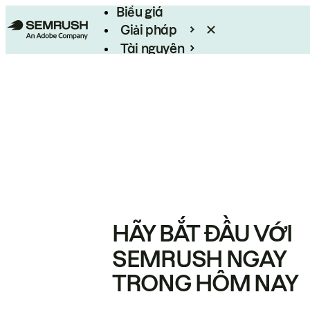
Biểu giá
Giải pháp
Tài nguyên
Enterprise
HÃY BẮT ĐẦU VỚI
SEMRUSH NGAY
TRONG HÔM NAY