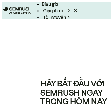
Biểu giá
Giải pháp
Tài nguyên
Enterprise
HÃY BẮT ĐẦU VỚI
SEMRUSH NGAY
TRONG HÔM NAY