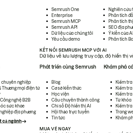
Semrush One
Nghiên cứu 
Enterprise
Phân tích đố
Semrush MCP
Phân tích th
Semrush API
SEO địa phư
Dữ liệu của chúng tôi
Ý kiến của A
Yêu cầu demo
Phân tích B
KẾT NỐI SEMRUSH MCP VỚI AI
Dữ liệu về lưu lượng truy cập, độ hiển thị 
h
Phát triển cùng Semrush
Khám phá cá
ụ chuyên nghiệp
Blog
Kiểm tra 
& Thương mại điện tử
Cơ sở kiến thức
Kiểm tra
y
Học viện
Kiểm tra
 Công nghệ B2B
Câu chuyên thành công
Từ khóa
óc sức khỏe
Chỉ số Độ hiển thị AI
Kiểm tra
nghiệp địa phương
Hội thảo trực tuyến
Trang we
Tin tức
Khám ph
t cả ngành
MUA VÉ NGAY