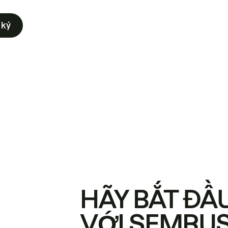
 ký
HÃY BẮT ĐẦ
VỚI SEMRU