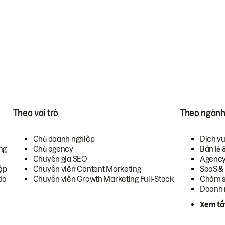
Theo vai trò
Theo ngàn
Chủ doanh nghiệp
Dịch v
ng
Chủ agency
Bán lẻ 
Chuyên gia SEO
Agenc
ập
Chuyên viên Content Marketing
SaaS &
do
Chuyên viên Growth Marketing Full-Stack
Chăm s
Doanh 
Xem tấ