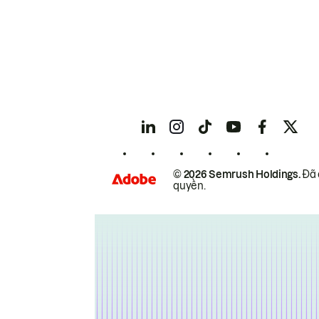
© 2026 Semrush Holdings.
Đã 
quyền.