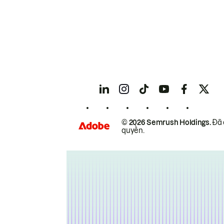
© 2026 Semrush Holdings.
Đã 
quyền.