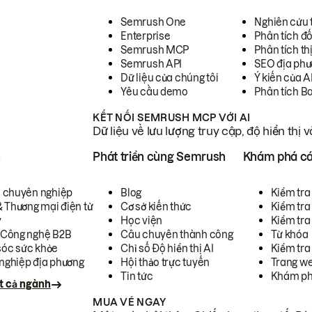
Semrush One
Nghiên cứu 
Enterprise
Phân tích đố
Semrush MCP
Phân tích th
Semrush API
SEO địa phư
Dữ liệu của chúng tôi
Ý kiến của A
Yêu cầu demo
Phân tích B
KẾT NỐI SEMRUSH MCP VỚI AI
Dữ liệu về lưu lượng truy cập, độ hiển thị 
h
Phát triển cùng Semrush
Khám phá cá
ụ chuyên nghiệp
Blog
Kiểm tra 
& Thương mại điện tử
Cơ sở kiến thức
Kiểm tra
y
Học viện
Kiểm tra
 Công nghệ B2B
Câu chuyên thành công
Từ khóa
óc sức khỏe
Chỉ số Độ hiển thị AI
Kiểm tra
nghiệp địa phương
Hội thảo trực tuyến
Trang we
Tin tức
Khám ph
t cả ngành
MUA VÉ NGAY