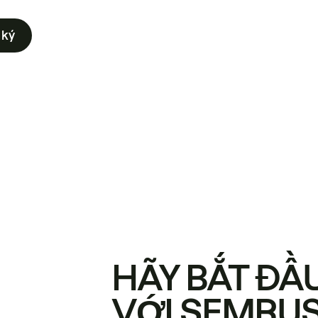
 ký
HÃY BẮT ĐẦ
VỚI SEMRU