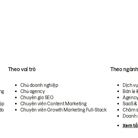
Theo vai trò
Theo ngàn
Chủ doanh nghiệp
Dịch v
ng
Chủ agency
Bán lẻ 
Chuyên gia SEO
Agenc
ập
Chuyên viên Content Marketing
SaaS &
do
Chuyên viên Growth Marketing Full-Stack
Chăm s
Doanh 
Xem tấ