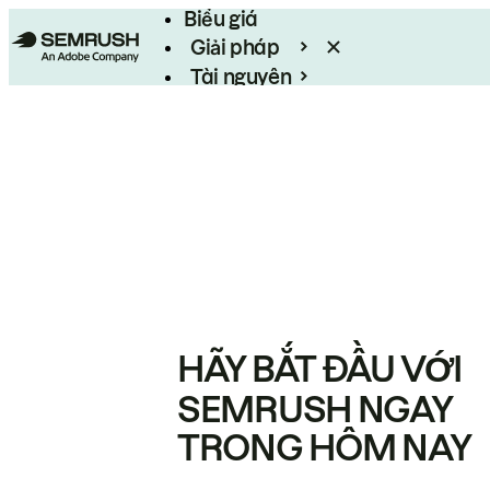
Biểu giá
Giải pháp
Tài nguyên
Enterprise
HÃY BẮT ĐẦU VỚI
SEMRUSH NGAY
TRONG HÔM NAY