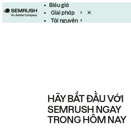
Biểu giá
Giải pháp
Tài nguyên
Enterprise
HÃY BẮT ĐẦU VỚI
SEMRUSH NGAY
TRONG HÔM NAY