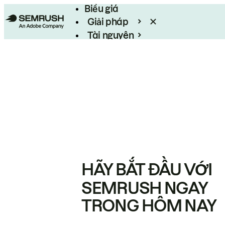
Biểu giá
Giải pháp
Tài nguyên
Enterprise
HÃY BẮT ĐẦU VỚI
SEMRUSH NGAY
TRONG HÔM NAY