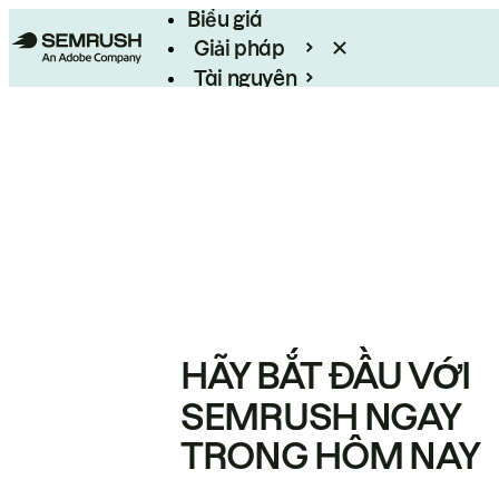
Biểu giá
Giải pháp
Tài nguyên
Enterprise
HÃY BẮT ĐẦU VỚI
SEMRUSH NGAY
TRONG HÔM NAY