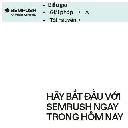
Biểu giá
Giải pháp
Tài nguyên
Enterprise
HÃY BẮT ĐẦU VỚI
SEMRUSH NGAY
TRONG HÔM NAY