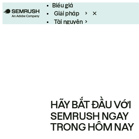
Biểu giá
Giải pháp
Tài nguyên
Enterprise
HÃY BẮT ĐẦU VỚI
SEMRUSH NGAY
TRONG HÔM NAY