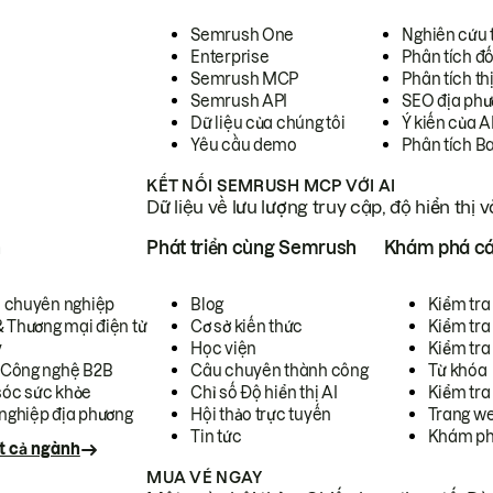
Semrush One
Nghiên cứu 
Enterprise
Phân tích đố
Semrush MCP
Phân tích th
Semrush API
SEO địa phư
Dữ liệu của chúng tôi
Ý kiến của A
Yêu cầu demo
Phân tích B
KẾT NỐI SEMRUSH MCP VỚI AI
Dữ liệu về lưu lượng truy cập, độ hiển thị 
h
Phát triển cùng Semrush
Khám phá cá
ụ chuyên nghiệp
Blog
Kiểm tra 
& Thương mại điện tử
Cơ sở kiến thức
Kiểm tra
y
Học viện
Kiểm tra
 Công nghệ B2B
Câu chuyên thành công
Từ khóa
óc sức khỏe
Chỉ số Độ hiển thị AI
Kiểm tra
nghiệp địa phương
Hội thảo trực tuyến
Trang we
Tin tức
Khám ph
t cả ngành
MUA VÉ NGAY