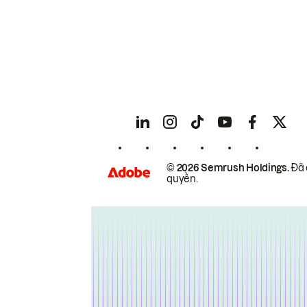
© 2026 Semrush Holdings.
Đã 
quyền.