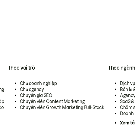
Theo vai trò
Theo ngàn
Chủ doanh nghiệp
Dịch v
ng
Chủ agency
Bán lẻ 
Chuyên gia SEO
Agenc
ập
Chuyên viên Content Marketing
SaaS &
do
Chuyên viên Growth Marketing Full-Stack
Chăm s
Doanh 
Xem tấ