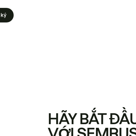
 ký
HÃY BẮT ĐẦ
VỚI SEMRU