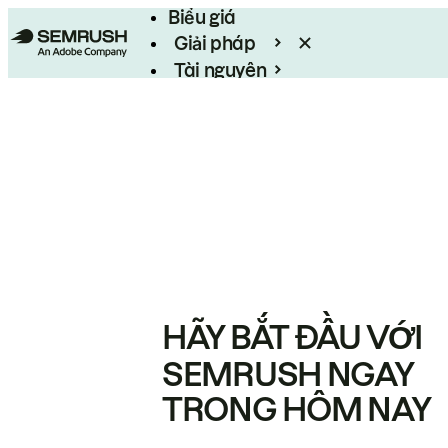
Biểu giá
Giải pháp
Tài nguyên
Enterprise
HÃY BẮT ĐẦU VỚI
SEMRUSH NGAY
TRONG HÔM NAY