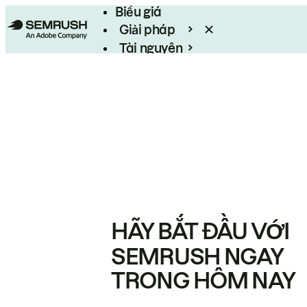
Biểu giá
Giải pháp
Tài nguyên
Enterprise
HÃY BẮT ĐẦU VỚI
SEMRUSH NGAY
TRONG HÔM NAY