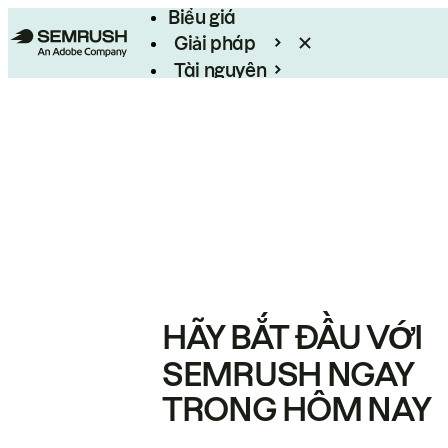
Biểu giá
Giải pháp
Tài nguyên
Enterprise
HÃY BẮT ĐẦU VỚI
SEMRUSH NGAY
TRONG HÔM NAY