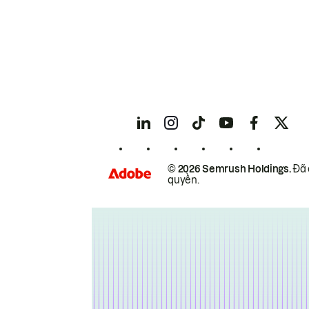
© 2026 Semrush Holdings.
Đã 
quyền.