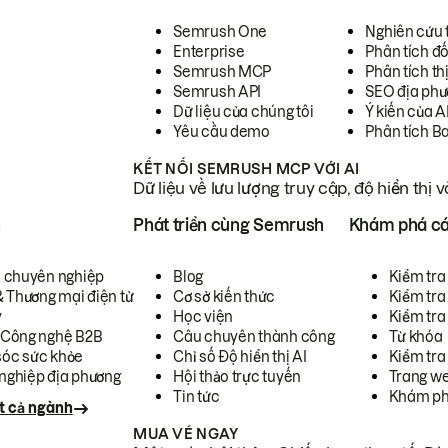
Semrush One
Nghiên cứu 
Enterprise
Phân tích đố
Semrush MCP
Phân tích th
Semrush API
SEO địa phư
Dữ liệu của chúng tôi
Ý kiến của A
Yêu cầu demo
Phân tích B
KẾT NỐI SEMRUSH MCP VỚI AI
Dữ liệu về lưu lượng truy cập, độ hiển thị 
h
Phát triển cùng Semrush
Khám phá cá
ụ chuyên nghiệp
Blog
Kiểm tra 
& Thương mại điện tử
Cơ sở kiến thức
Kiểm tra
y
Học viện
Kiểm tra
 Công nghệ B2B
Câu chuyên thành công
Từ khóa
óc sức khỏe
Chỉ số Độ hiển thị AI
Kiểm tra
nghiệp địa phương
Hội thảo trực tuyến
Trang we
Tin tức
Khám ph
t cả ngành
MUA VÉ NGAY