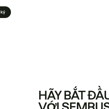
 ký
HÃY BẮT ĐẦ
VỚI SEMRU