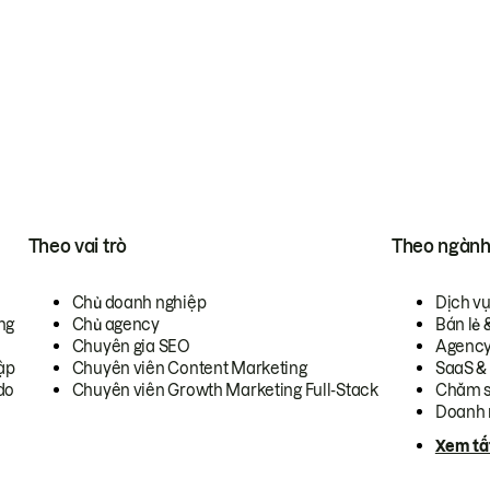
Theo vai trò
Theo ngàn
Chủ doanh nghiệp
Dịch v
ng
Chủ agency
Bán lẻ 
Chuyên gia SEO
Agenc
ập
Chuyên viên Content Marketing
SaaS &
do
Chuyên viên Growth Marketing Full-Stack
Chăm s
Doanh 
Xem tấ