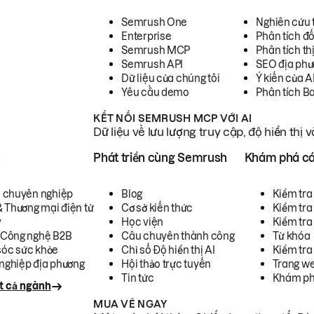
Semrush One
Nghiên cứu 
Enterprise
Phân tích đố
Semrush MCP
Phân tích th
Semrush API
SEO địa phư
Dữ liệu của chúng tôi
Ý kiến của A
Yêu cầu demo
Phân tích B
KẾT NỐI SEMRUSH MCP VỚI AI
Dữ liệu về lưu lượng truy cập, độ hiển thị 
h
Phát triển cùng Semrush
Khám phá cá
ụ chuyên nghiệp
Blog
Kiểm tra 
& Thương mại điện tử
Cơ sở kiến thức
Kiểm tra
y
Học viện
Kiểm tra
 Công nghệ B2B
Câu chuyên thành công
Từ khóa
óc sức khỏe
Chỉ số Độ hiển thị AI
Kiểm tra
nghiệp địa phương
Hội thảo trực tuyến
Trang we
Tin tức
Khám ph
t cả ngành
MUA VÉ NGAY