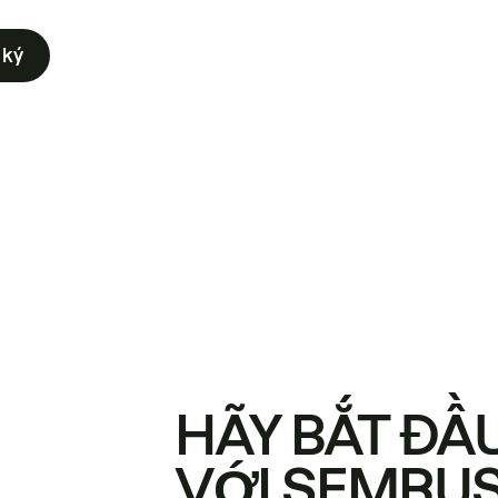
 ký
HÃY BẮT ĐẦ
VỚI SEMRU