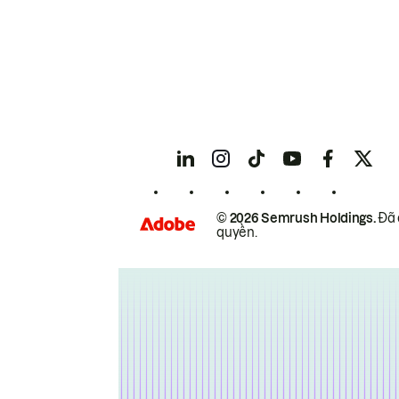
© 2026 Semrush Holdings.
Đã 
quyền.