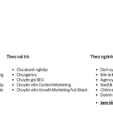
Theo vai trò
Theo ngàn
Chủ doanh nghiệp
Dịch v
ng
Chủ agency
Bán lẻ 
Chuyên gia SEO
Agenc
ập
Chuyên viên Content Marketing
SaaS &
do
Chuyên viên Growth Marketing Full-Stack
Chăm s
Doanh 
Xem tấ