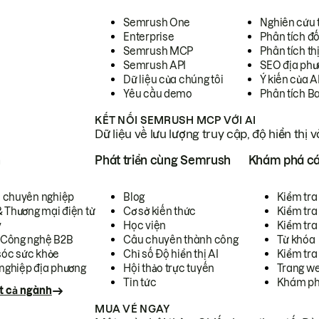
Semrush One
Nghiên cứu 
Enterprise
Phân tích đố
Semrush MCP
Phân tích th
Semrush API
SEO địa phư
Dữ liệu của chúng tôi
Ý kiến của A
Yêu cầu demo
Phân tích B
KẾT NỐI SEMRUSH MCP VỚI AI
Dữ liệu về lưu lượng truy cập, độ hiển thị 
h
Phát triển cùng Semrush
Khám phá cá
ụ chuyên nghiệp
Blog
Kiểm tra 
& Thương mại điện tử
Cơ sở kiến thức
Kiểm tra
y
Học viện
Kiểm tra
 Công nghệ B2B
Câu chuyên thành công
Từ khóa
óc sức khỏe
Chỉ số Độ hiển thị AI
Kiểm tra
nghiệp địa phương
Hội thảo trực tuyến
Trang we
Tin tức
Khám ph
t cả ngành
MUA VÉ NGAY