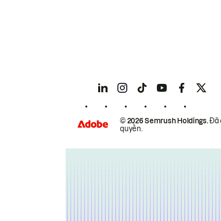
© 2026 Semrush Holdings.
Đã 
quyền.