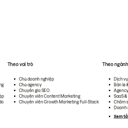
Theo vai trò
Theo ngàn
Chủ doanh nghiệp
Dịch v
ng
Chủ agency
Bán lẻ 
Chuyên gia SEO
Agenc
ập
Chuyên viên Content Marketing
SaaS &
do
Chuyên viên Growth Marketing Full-Stack
Chăm s
Doanh 
Xem tấ