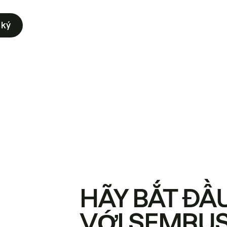
 ký
HÃY BẮT ĐẦ
VỚI SEMRU