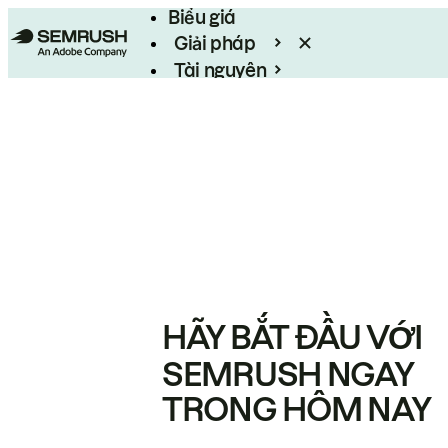
Biểu giá
Giải pháp
Tài nguyên
Enterprise
HÃY BẮT ĐẦU VỚI
SEMRUSH NGAY
TRONG HÔM NAY