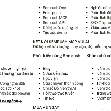
Semrush One
Nghiên cứu 
Enterprise
Phân tích đố
Semrush MCP
Phân tích th
Semrush API
SEO địa phư
Dữ liệu của chúng tôi
Ý kiến của A
Yêu cầu demo
Phân tích B
KẾT NỐI SEMRUSH MCP VỚI AI
Dữ liệu về lưu lượng truy cập, độ hiển thị 
h
Phát triển cùng Semrush
Khám phá cá
ụ chuyên nghiệp
Blog
Kiểm tra 
& Thương mại điện tử
Cơ sở kiến thức
Kiểm tra
y
Học viện
Kiểm tra
 Công nghệ B2B
Câu chuyên thành công
Từ khóa
óc sức khỏe
Chỉ số Độ hiển thị AI
Kiểm tra
nghiệp địa phương
Hội thảo trực tuyến
Trang we
Tin tức
Khám ph
t cả ngành
MUA VÉ NGAY