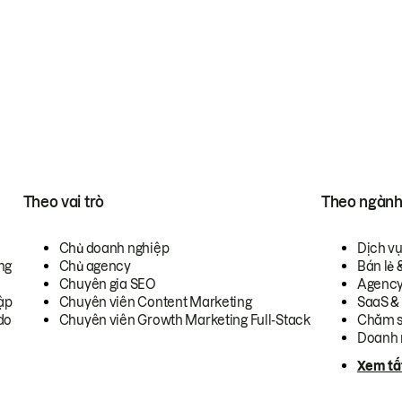
Theo vai trò
Theo ngàn
Chủ doanh nghiệp
Dịch v
ng
Chủ agency
Bán lẻ 
Chuyên gia SEO
Agenc
ập
Chuyên viên Content Marketing
SaaS &
do
Chuyên viên Growth Marketing Full-Stack
Chăm s
Doanh 
Xem tấ