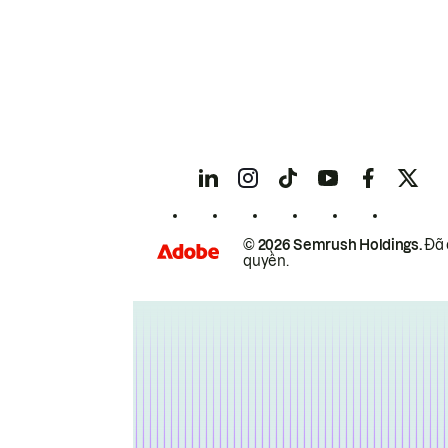
© 2026 Semrush Holdings.
Đã 
quyền.