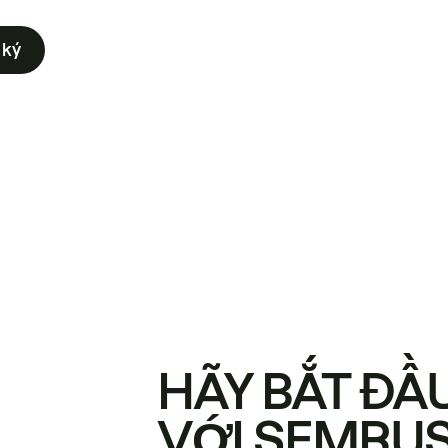
 ký
HÃY BẮT ĐẦ
VỚI SEMRU