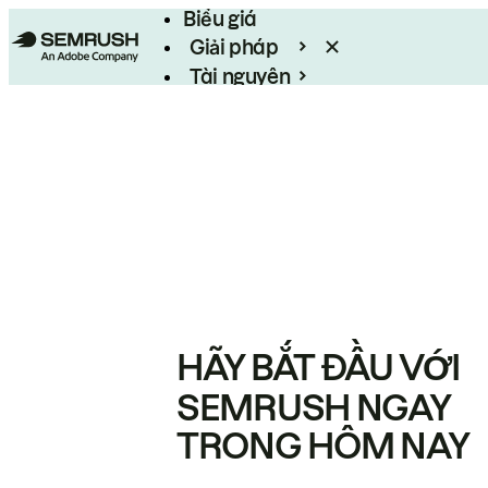
Biểu giá
Giải pháp
Tài nguyên
Enterprise
HÃY BẮT ĐẦU VỚI
SEMRUSH NGAY
TRONG HÔM NAY