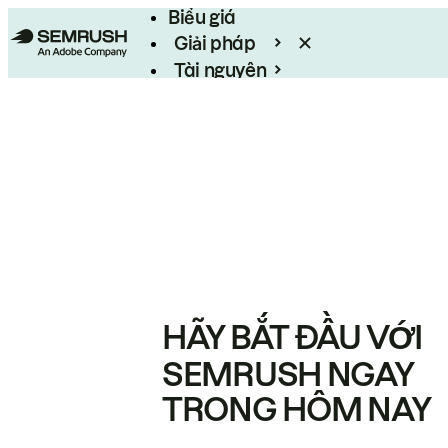
Biểu giá
Giải pháp
Tài nguyên
Enterprise
HÃY BẮT ĐẦU VỚI
SEMRUSH NGAY
TRONG HÔM NAY