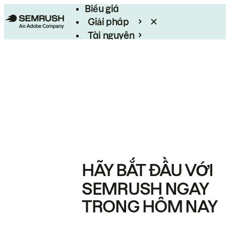
Biểu giá
Giải pháp
Tài nguyên
Enterprise
HÃY BẮT ĐẦU VỚI
SEMRUSH NGAY
TRONG HÔM NAY