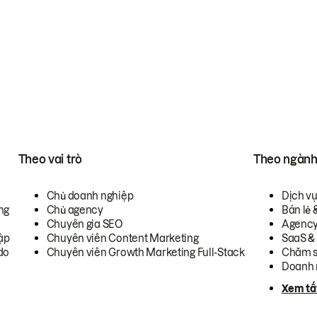
Theo vai trò
Theo ngàn
Chủ doanh nghiệp
Dịch v
ng
Chủ agency
Bán lẻ 
Chuyên gia SEO
Agenc
ập
Chuyên viên Content Marketing
SaaS &
do
Chuyên viên Growth Marketing Full-Stack
Chăm s
Doanh 
Xem tấ