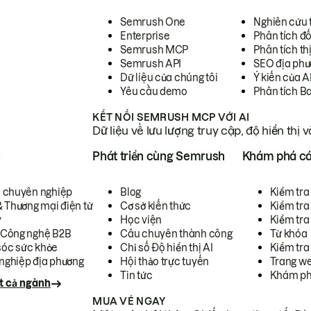
Semrush One
Nghiên cứu 
Enterprise
Phân tích đố
Semrush MCP
Phân tích th
Semrush API
SEO địa phư
Dữ liệu của chúng tôi
Ý kiến của A
Yêu cầu demo
Phân tích B
KẾT NỐI SEMRUSH MCP VỚI AI
Dữ liệu về lưu lượng truy cập, độ hiển thị 
h
Phát triển cùng Semrush
Khám phá cá
ụ chuyên nghiệp
Blog
Kiểm tra 
& Thương mại điện tử
Cơ sở kiến thức
Kiểm tra
y
Học viện
Kiểm tra
 Công nghệ B2B
Câu chuyên thành công
Từ khóa
óc sức khỏe
Chỉ số Độ hiển thị AI
Kiểm tra
nghiệp địa phương
Hội thảo trực tuyến
Trang we
Tin tức
Khám ph
t cả ngành
MUA VÉ NGAY