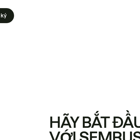
 ký
HÃY BẮT ĐẦ
VỚI SEMRU