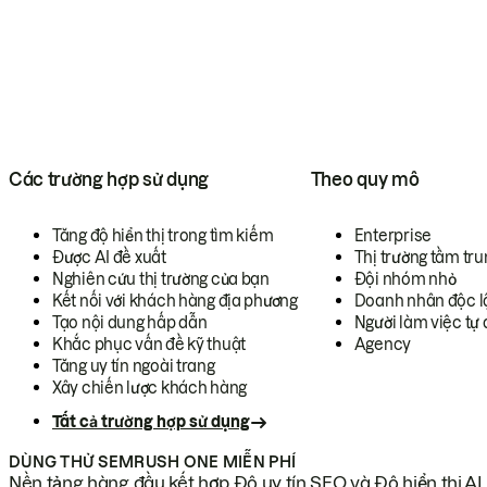
Các trường hợp sử dụng
Theo quy mô
Tăng độ hiển thị trong tìm kiếm
Enterprise
Được AI đề xuất
Thị trường tầm tru
Nghiên cứu thị trường của bạn
Đội nhóm nhỏ
Kết nối với khách hàng địa phương
Doanh nhân độc l
Tạo nội dung hấp dẫn
Người làm việc tự 
Khắc phục vấn đề kỹ thuật
Agency
Tăng uy tín ngoài trang
Xây chiến lược khách hàng
Tất cả trường hợp sử dụng
DÙNG THỬ SEMRUSH ONE MIỄN PHÍ
Nền tảng hàng đầu kết hợp Độ uy tín SEO và Độ hiển thị AI.