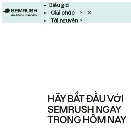
Biểu giá
Giải pháp
Tài nguyên
Enterprise
HÃY BẮT ĐẦU VỚI
SEMRUSH NGAY
TRONG HÔM NAY