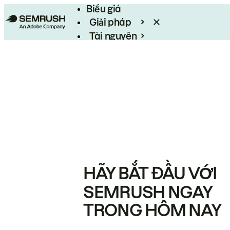
Biểu giá
Giải pháp
Tài nguyên
Enterprise
HÃY BẮT ĐẦU VỚI
SEMRUSH NGAY
TRONG HÔM NAY