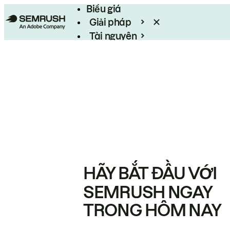
Biểu giá
Giải pháp
Tài nguyên
Enterprise
HÃY BẮT ĐẦU VỚI
SEMRUSH NGAY
TRONG HÔM NAY