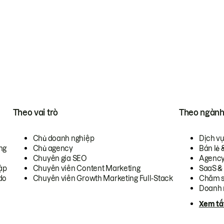
Theo vai trò
Theo ngàn
Chủ doanh nghiệp
Dịch v
ng
Chủ agency
Bán lẻ 
Chuyên gia SEO
Agenc
ập
Chuyên viên Content Marketing
SaaS &
do
Chuyên viên Growth Marketing Full-Stack
Chăm s
Doanh 
Xem tấ