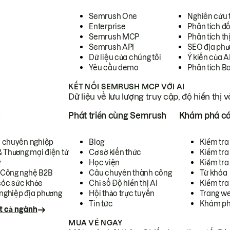
Semrush One
Nghiên cứu 
Enterprise
Phân tích đố
Semrush MCP
Phân tích th
Semrush API
SEO địa phư
Dữ liệu của chúng tôi
Ý kiến của A
Yêu cầu demo
Phân tích B
KẾT NỐI SEMRUSH MCP VỚI AI
Dữ liệu về lưu lượng truy cập, độ hiển thị 
h
Phát triển cùng Semrush
Khám phá cá
ụ chuyên nghiệp
Blog
Kiểm tra 
& Thương mại điện tử
Cơ sở kiến thức
Kiểm tra
y
Học viện
Kiểm tra
 Công nghệ B2B
Câu chuyên thành công
Từ khóa
óc sức khỏe
Chỉ số Độ hiển thị AI
Kiểm tra
nghiệp địa phương
Hội thảo trực tuyến
Trang we
Tin tức
Khám ph
t cả ngành
MUA VÉ NGAY