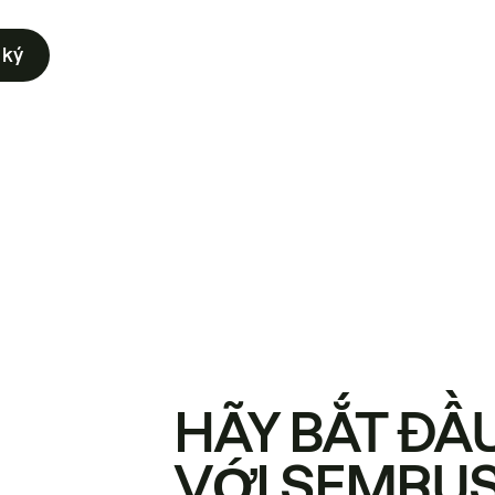
 ký
HÃY BẮT ĐẦ
VỚI SEMRU