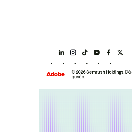
© 2026 Semrush Holdings.
Đã 
quyền.